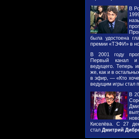
В Р
19
наз
пр
Про
была удостоена гл
премии «ТЭФИ» в ном
В 2001 году прог
Первый канал и
ведущего. Теперь и
же, как и в остальны
в эфир, — «Кто хоче
ведущим игры стал 
В 2
Сор
Дми
вып
нов
Киселёва. С 27 де
стал
Дмитрий Дибр