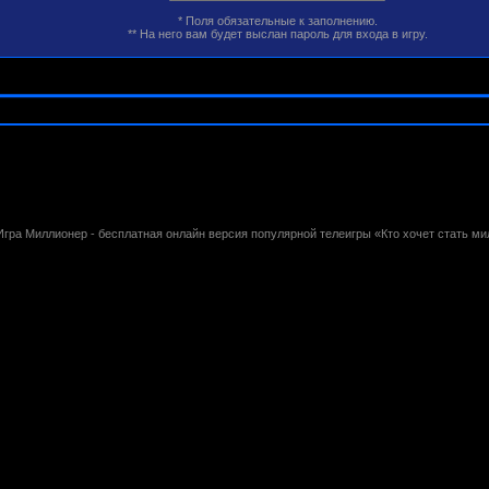
* Поля обязательные к заполнению.
** На него вам будет выслан пароль для входа в игру.
 Игра Миллионер - бесплатная онлайн версия популярной телеигры «Кто хочет стать м