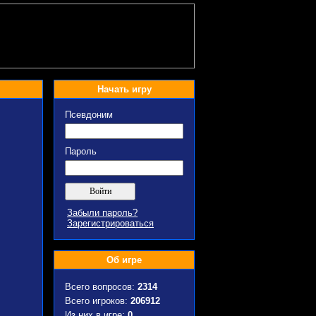
Начать игру
Псевдоним
Пароль
Забыли пароль?
Зарегистрироваться
Об игре
Всего вопросов:
2314
Всего игроков:
206912
Из них в игре:
0