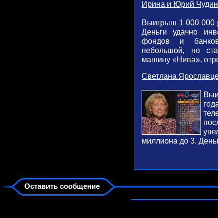
Ирина и Юрий Чудин
Выигрыш 1 000 000 р
Деньги удачно инв
фондов и банков
небольшой, но ст
машину «Нива», отр
Светлана Ярославц
Выи
го
тел
пос
ув
миллиона до 3. Деньг
Оставить сообщение