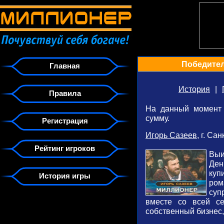
Победител
Главная
История
|
Правила
На данный момент 
сумму.
Регистрация
Игорь Сазеев
, г. Са
Рейтинг игроков
Выи
Ден
куп
История игры
ром
суп
вместе со всей с
собственный бизнес,