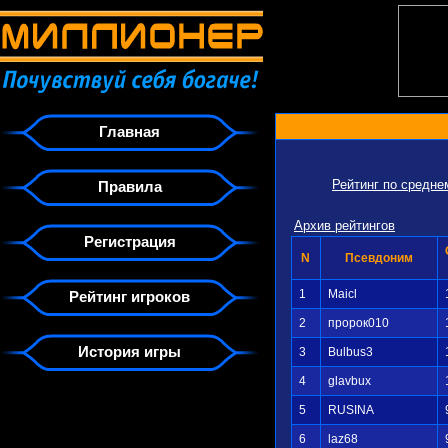
Главная
Рейтинг по средн
Правила
Архив рейтингов
Регистрация
N
Псевдоним
1
Maicl
Рейтинг игроков
2
пророк010
История игры
3
Bulbus3
4
glavbux
5
RUSINA
6
laz68