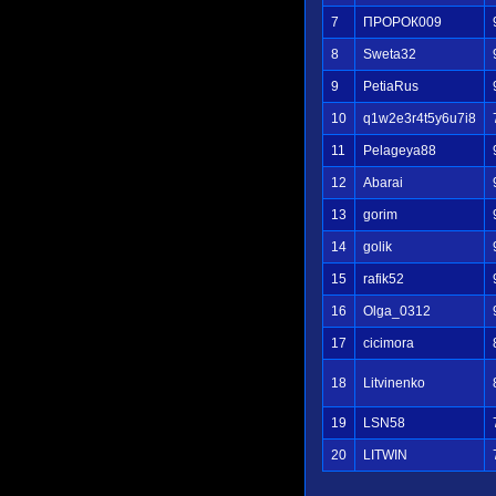
7
ПРОРОК009
8
Sweta32
9
PetiaRus
10
q1w2e3r4t5y6u7i8
11
Pelageya88
12
Abarai
13
gorim
14
golik
15
rafik52
16
Olga_0312
17
cicimora
18
Litvinenko
19
LSN58
20
LITWIN