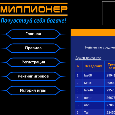
Главная
Рейтинг по средн
Правила
Архив рейтингов
Регистрация
Сре
N
Псевдоним
за 
1
laz68
2994
Рейтинг игроков
2
Maicl
2990
История игры
3
lafa46
2957
4
gorim
2667
5
nhnl
2786
6
Tull
2345