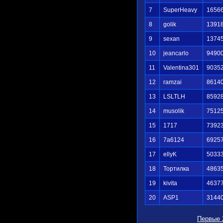
7
SuperHeavy
1656
8
golik
1391
9
sexan
1374
10
jeancarlo
9490
11
Valentina301
9035
12
ramzai
8614
13
LSLTLH
8592
14
musolik
7512
15
1717
7392
16
7a6124
6925
17
ellyK
5033
18
Тортилка
4863
19
kivita
4637
20
ASP1
3144
Первые 