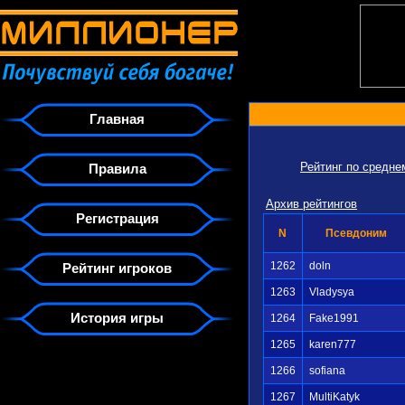
Главная
Рейтинг по средн
Правила
Архив рейтингов
Регистрация
N
Псевдоним
1262
doln
Рейтинг игроков
1263
Vladysya
История игры
1264
Fake1991
1265
karen777
1266
sofiana
1267
MultiKatyk