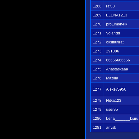
1268
raf83
1269
ELENA1213
1270
proLimon4ik
1271
Volandd
1272
oksibutirat
1273
291086
1274
66666666666
1275
Anastaskaaa
1276
Mazilla
1277
Alexey5956
1278
Nitka123
1279
user95
1280
Lena_______kiuru
1281
arivsk