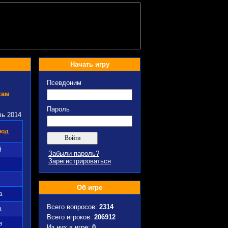
Начать игру
Псевдоним
кам
Пароль
ль 2014
род
й
Забыли пароль?
Зарегистрироваться
Об игре
а
Всего вопросов:
2314
а
Всего игроков:
206912
в
Из них в игре:
0