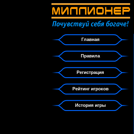
Главная
Правила
Регистрация
Рейтинг игроков
История игры