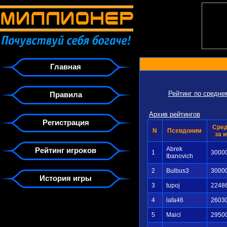
Главная
Рейтинг по средн
Правила
Архив рейтингов
Регистрация
Сре
N
Псевдоним
за и
Abrek
Рейтинг игроков
1
3000
Ibanovich
2
Bulbus3
3000
История игры
3
tupoj
2248
4
lafa46
2603
5
Maicl
2950