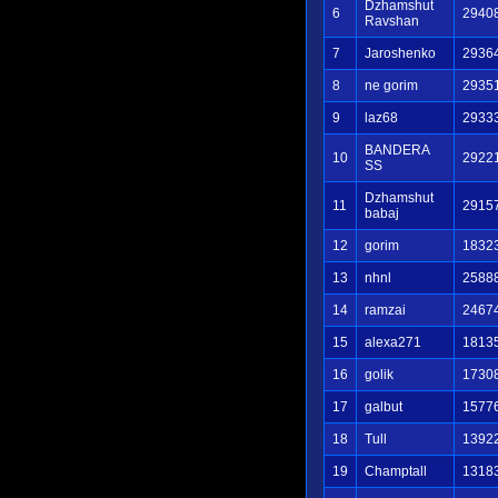
Dzhamshut
6
2940
Ravshan
7
Jaroshenko
2936
8
ne gorim
2935
9
laz68
2933
BANDERA
10
2922
SS
Dzhamshut
11
2915
babaj
12
gorim
1832
13
nhnl
2588
14
ramzai
2467
15
alexa271
1813
16
golik
1730
17
galbut
1577
18
Tull
1392
19
Champtall
1318