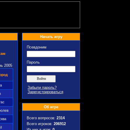
Начать игру
Псевдоним
кам
Пароль
нь 2005
ород
га
Забыли пароль?
Зарегистрироваться
m
гас
Об игре
ролев
Всего вопросов:
2314
сква
Всего игроков:
206912
il
Из них в игре:
0