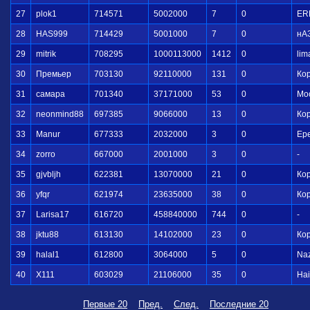
27
plok1
714571
5002000
7
0
ER
28
HAS999
714429
5001000
7
0
нА
29
mitrik
708295
1000113000
1412
0
lim
30
Премьер
703130
92110000
131
0
Ко
31
самара
701340
37171000
53
0
Мо
32
neonmind88
697385
9066000
13
0
Ко
33
Manur
677333
2032000
3
0
Ер
34
zorro
667000
2001000
3
0
-
35
gjvbljh
622381
13070000
21
0
Ко
36
yfqr
621974
23635000
38
0
Ко
37
Larisa17
616720
458840000
744
0
-
38
jktu88
613130
14102000
23
0
Ко
39
halal1
612800
3064000
5
0
Na
40
X111
603029
21106000
35
0
Hai
Первые 20
Пред.
След.
Последние 20