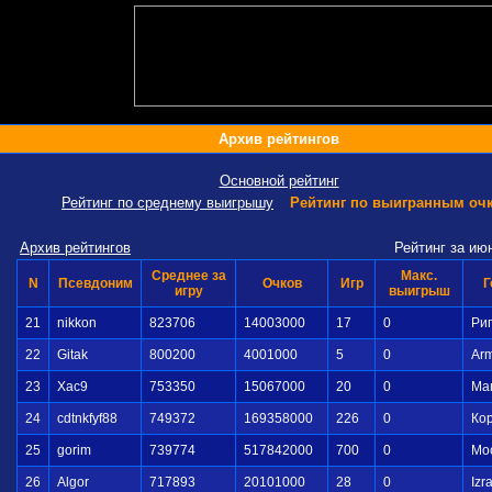
Архив рейтингов
Основной рейтинг
Рейтинг по среднему выигрышу
Рейтинг по выигранным оч
Архив рейтингов
Рейтинг за ию
Среднее за
Макс.
N
Псевдоним
Очков
Игр
Г
игру
выигрыш
21
nikkon
823706
14003000
17
0
Ри
22
Gitak
800200
4001000
5
0
Ar
23
Xac9
753350
15067000
20
0
Ма
24
cdtnkfyf88
749372
169358000
226
0
Ко
25
gorim
739774
517842000
700
0
Мо
26
Algor
717893
20101000
28
0
Izra