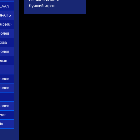
Лучший игрок:
EVAN
ЗРАНЬ
a(peru)
ролев
сква
ролев
еван
ролев
ролев
ролев
zran
fa