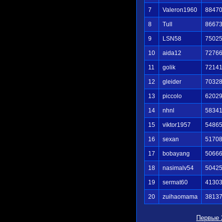
7
Valeron1960
8847
8
Tull
8667
9
LSN58
7502
10
aida12
7276
11
golik
7214
12
gleider
7032
13
piccolo
6202
14
nhnl
5834
15
viktor1957
5486
16
sexan
5170
17
bobayang
5066
18
nasimalv54
5042
19
sermat60
4130
20
zuihaomama
3813
Первые 