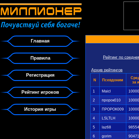
Главная
Рейтинг по средн
Правила
Архив рейтингов
Регистрация
Сре
N
Псевдоним
за 
1
Maicl
1000
Рейтинг игроков
2
пророк010
1000
История игры
3
ПРОРОК009
1000
4
LSLTLH
1000
5
laz68
9855
6
gorim
9047