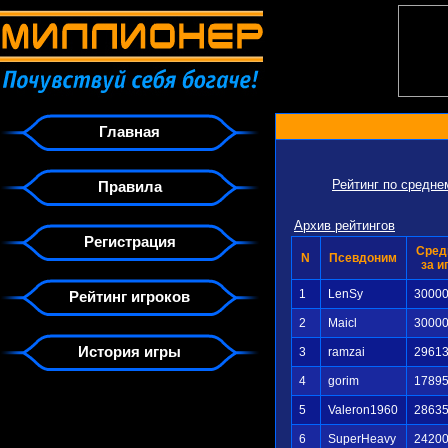
Главная
Рейтинг по средн
Правила
Архив рейтингов
Регистрация
Сред
N
Псевдоним
за и
1
LenSy
3000
Рейтинг игроков
2
Maicl
3000
История игры
3
ramzai
2961
4
gorim
1789
5
Valeron1960
2863
6
SuperHeavy
2420