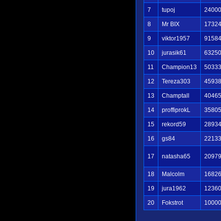
7
tupoj
2400
8
Mr BIX
1732
9
viktor1957
9158
10
jurasik61
6325
11
Champion13
5033
12
Tereza303
4593
13
Champtall
4046
14
proffiprokL
3580
15
rekord59
2893
16
gs84
2213
17
natasha65
2097
18
Malcolm
1682
19
jura1962
1236
20
Fokstrot
1000