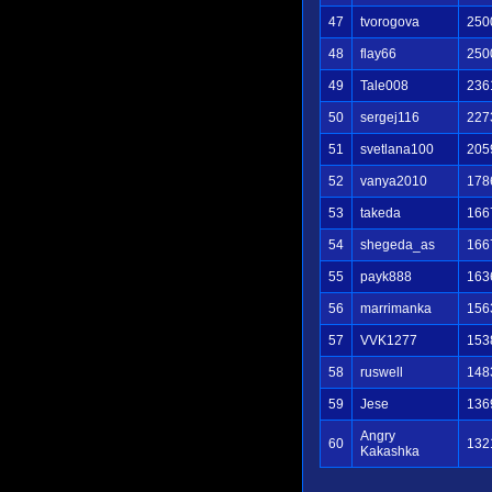
47
tvorogova
250
48
flay66
250
49
Tale008
236
50
sergej116
227
51
svetlana100
205
52
vanya2010
178
53
takeda
166
54
shegeda_as
166
55
payk888
163
56
marrimanka
156
57
VVK1277
153
58
ruswell
148
59
Jese
136
Angry
60
132
Kakashka