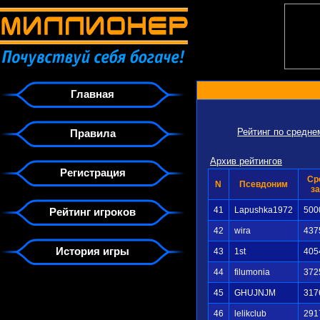
Главная
Рейтинг по средн
Правила
Архив рейтингов
Регистрация
Ср
N
Псевдоним
за
41
Lapushka1972
500
Рейтинг игроков
42
wira
437
История игры
43
1st
405
44
filumonia
372
45
GHUJNJM
317
46
lelikclub
291