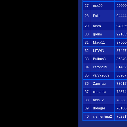
27
mot00
95000
28
Fako
94444
29
albro
94305
30
gorim
92165
31
Мика11
87500
32
LITWIN
87427
33
Bulbus3
86340
34
caroncini
81462
35
vary72009
80907
36
Zamirau
78612
37
camanta
78574
38
aida12
78238
39
doragre
76180
40
clementina2
75291