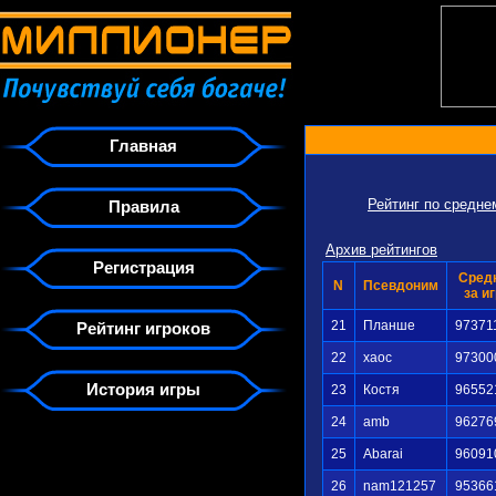
Главная
Рейтинг по средн
Правила
Архив рейтингов
Регистрация
Сред
N
Псевдоним
за и
21
Планше
97371
Рейтинг игроков
22
xaoc
97300
История игры
23
Кocтя
96552
24
amb
96276
25
Abarai
96091
26
nam121257
95366