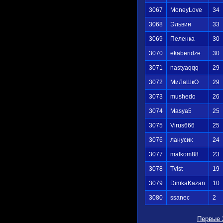
3067
MoneyLove
34
3068
Эльвин
33
3069
Пеленка
30
3070
ekaberidze
30
3071
nastyaqqq
29
3072
МиЛаШкО
29
3073
mushedo
26
3074
Masya5
25
3075
Virus666
25
3076
ланусик
24
3077
malkom88
23
3078
Tvist
19
3079
DimkaKazan
10
3080
ssanec
2
Первые 