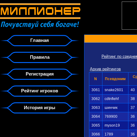
Главная
Рейтинг по средн
Правила
Архив рейтингов
Регистрация
С
N
Псевдоним
3061
snake2601
40
Рейтинг игроков
3062
cdtnflehf
38
История игры
3063
шинчик
37
3064
769900
36
3065
myson19
36
3066
1789
36