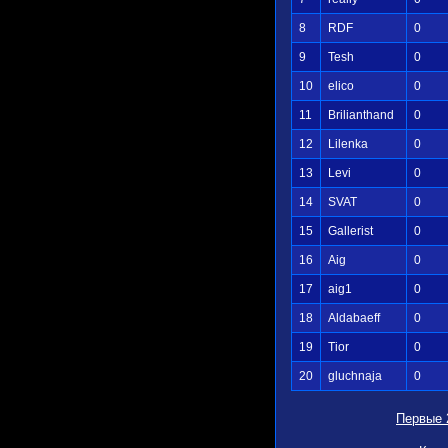
8
RDF
0
9
Tesh
0
10
elico
0
11
Brilianthand
0
12
Lilenka
0
13
Levi
0
14
SVAT
0
15
Gallerist
0
16
Aig
0
17
aig1
0
18
Aldabaeff
0
19
Tior
0
20
gluchnaja
0
Первые 