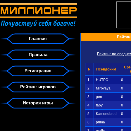
Рейтин
Главная
Рейтинг по средн
Правила
Сре
N
Псевдоним
Регистрация
1
HUTPO
0
Рейтинг игроков
2
Mirovaya
0
3
gen
0
История игры
4
faby
0
5
Kamenobrod
0
6
prima
0
7
really
0